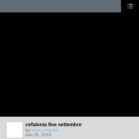
cefalonia fine settembre
by
fulvio angelini
Jan 26, 2010